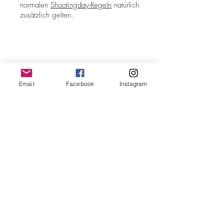
normalen
Shootingday-Regeln
natürlich
zusätzlich gelten.
Teilnehmen
Email
Facebook
Instagram
Zum Teilnehmen an diesem Shootingday
benötigt ihr ein Ticket - dieses ist über
unseren Ticketdienstleister TicketPay
buchbar. Unsere Kosten für die Location
und die Veranstaltung legen wir nämlich auf
alle
Teilnehmer um 😊
Die Teilnahme ist lediglich als Fotopärchen
möglich - sprich: Fotograf & Model.
Ergänzend kann ein zusätzliches Model oder
die Begleitung eines Assistenten gebucht
werden. Die Teilnahme von Begleitpersonen