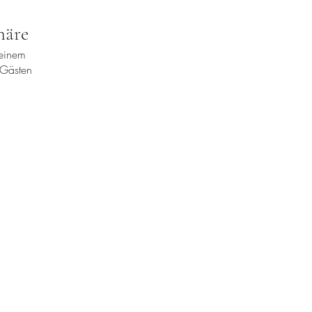
häre
 einem
 Gästen