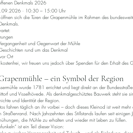
offenen Denkmals 2026
3.09.2026 · 10:30 – 15:00 Uhr
öffnen sich die Türen der Grapenmühle im Rahmen des bundesweit
 Denkmals.
artet:
rungen
n Vergangenheit und Gegenwart der Mühle
eschichten rund um das Denkmal
vor Ort
ist kostenfrei, wir freuen uns jedoch über Spenden für den Erhalt des
Grapenmühle – ein Symbol der Region
sermühle wurde 1781 errichtet und liegt direkt an der Bundesstraß
torf und Visselhövede. Als denkmalgeschütztes Bauwerk steht sie sin
hichte und Identität der Region.
os fahren täglich an ihr vorbei – doch dieses Kleinod ist weit mehr 
traßenrand. Nach Jahrzehnten des Stillstands laufen seit einigen 
mühungen, die Mühle zu erhalten und wieder mit Leben zu füllen.
nkeln“ ist ein Teil dieser Vision: