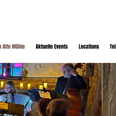
me
Ticketshop
More
n Alte Mühle
Aktuelle Events
Locations
Te