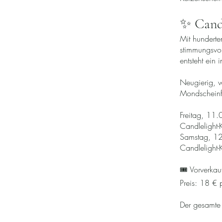
✨ Candl
Mit hunderte
stimmungsvol
entsteht ein 
Neugierig, 
Mondschein
Freitag, 11
Candlelight-
Samstag, 1
Candlelight-
🎟 Vorverkau
Preis: 18 € 
Der gesamte f