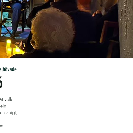
elhövede
6
t voller
 ein
ch zeigt,
en