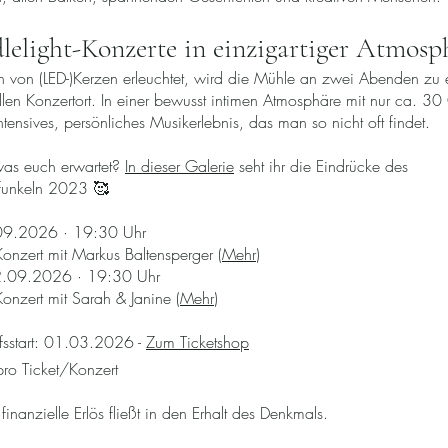
elight-Konzerte in einzigartiger Atmosp
n von (LED-)Kerzen erleuchtet, wird die Mühle an zwei Abenden zu
len Konzertort. In einer bewusst intimen Atmosphäre mit nur ca. 30
intensives, persönliches Musikerlebnis, das man so nicht oft findet.
was euch erwartet?
In dieser Galerie
seht ihr die Eindrücke des
funkeln 2023 🥰
.09.2026 · 19:30 Uhr
Konzert mit Markus Baltensperger (
Mehr
)
2.09.2026 · 19:30 Uhr
Konzert mit Sarah & Janine (
Mehr
)
fsstart: 01.03.2026 -
Zum Ticketshop
pro Ticket/Konzert
inanzielle Erlös fließt in den Erhalt des Denkmals.