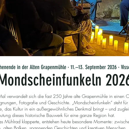
henende in der Alten Grapenmühle · 11.–13. September 2026 · Viss
Mondscheinfunkeln 202
Mal verwandelt sich die fast 250 Jahre alte Grapenmühle in einen Or
nungen, Fotografie und Geschichte. „Mondscheinfunkeln“ steht für
das Kultur in ein außergewöhnliches Denkmal bringt – und zuglei
tung dieses historische Bauwerk für eine ganze Region hat.
as Mühlrad klapperte, entstehen heute besondere Momente: zwisch
n, alten Balken, spannenden Geschichten und kreativen Menschen.