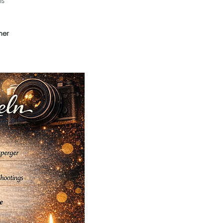
es
ner