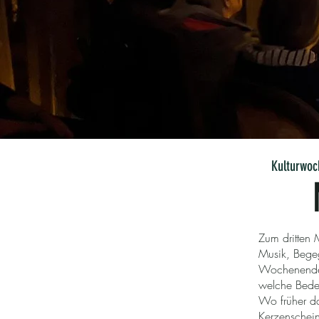
Kulturwoc
Zum dritten 
Musik, Begeg
Wochenende, 
welche Bedeu
Wo früher d
Kerzenschei