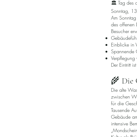
🏛 Tag des 
Sonntag, 1
Am Sonntag 
des offenen
Besucher erw
Gebäudefüh
Einblicke i
Spannende G
Verpflegung 
Der Eintritt 
🌾 Die 
Die alte Was
zwischen Wit
für die Gesc
Tausende Aut
Gebäude am S
intensive Be
„Mondscheinfu