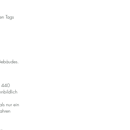
en Tags
 Gebäudes.
e 440
nbildlich
als nur ein
Jahren