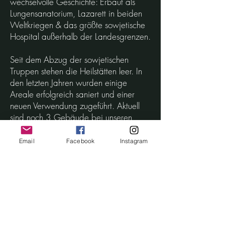
wechselvolle Geschichte: Erbaut als
Lungensanatorium, Lazarett in beiden
Weltkriegen & das größte sowjetische
Hospital außerhalb der Landesgrenzen.
Seit dem Abzug der sowjetischen
Truppen stehen die Heilstätten leer. In
den letzten Jahren wurden einige
Areale erfolgreich saniert und einer
neuen Verwendung zugeführt. Aktuell
sind noch 3 Gebäude bei unseren
Shootingdays begehbar.
Email
Facebook
Instagram
Bereits 2018 hatten wir den ersten
Shootingday auf dem Areal.
Mittlerweile hatten wir 16 ausgebuchte
Shootingdays in den Heilstätten.
Nächster Termin:
Samstag, 10. Juli 2021 / 10:30 -