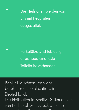
-
Die Heilstätten werden von
uns mit Requisiten
ausgestaltet.
-
Parkplätze sind fußläufig
erreichbar, eine feste
Toilette ist vorhanden.
Beelitz-Heilstätten. Eine der
berühmtesten Fotolocations in
Deutschland.
Die Heilstätten in Beelitz - 30km entfernt
von Berlin - blicken zurück auf eine